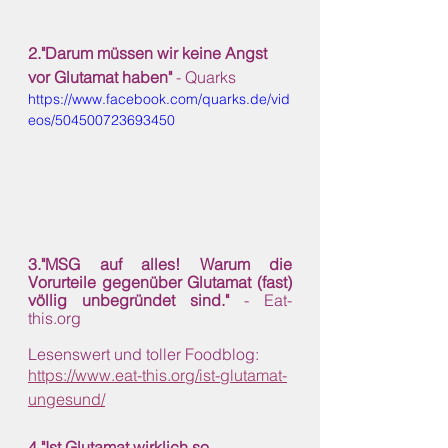
2."Darum müssen wir keine Angst 
vor Glutamat haben" 
- Quarks
https://www.facebook.com/quarks.de/vid
eos/504500723693450
3."MSG auf alles! Warum die 
Vorurteile gegenüber Glutamat (fast) 
völlig unbegründet sind." 
- Eat-
this.org
Lesenswert und toller Foodblog:
https://www.eat-this.org/ist-glutamat-
ungesund/
4."Ist Glutamat wirklich so 