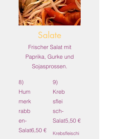
Salate
Frischer Salat mit
Paprika, Gurke und
Sojasprossen.
8)
9)
Hum
Kreb
merk
sflei
rabb
sch-
en-
Salat
5,50 €
Salat
6,50 €
Krebsfleischi