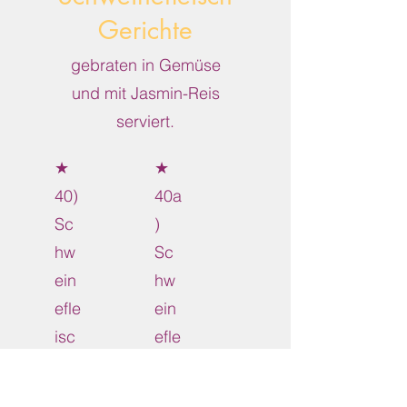
Gerichte
gebraten in Gemüse
und mit Jasmin-Reis
serviert.
★
★
40)
40a
Sc
)
hw
Sc
ein
hw
efle
ein
isc
efle
h in
isc
Tha
h