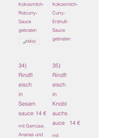
Kokosmilch-
Kokosmilch-
Rotcurry-
Curry-
Sauce
Erdnuß-
Sauce
gebraten
Mild
34)
35)
Rindfl
Rindfl
eisch
eisch
in
in
Sesam
Knobl
sauce
14 €
auchs
auce
14 €
mit Gemüse,
Ananas und
mit