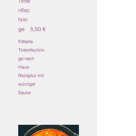
Tinte
nfisc
hrin
ge
5,50 €
frittierte
Tintenfischrin
ge nach
Haus-
Rezeptur mit
würziger
Sauce