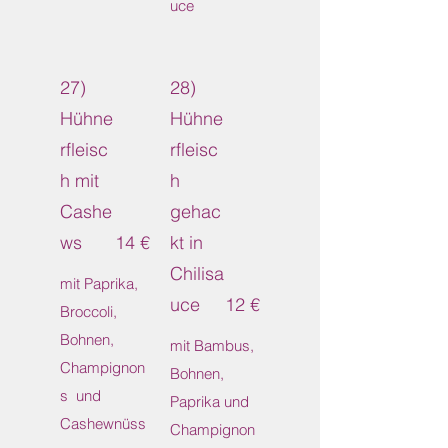
uce
27)
28)
Hühne
Hühne
rfleisc
rfleisc
h mit
h
Cashe
gehac
ws
14 €
kt in
Chilisa
mit Paprika,
uce
12 €
Broccoli,
Bohnen,
mit Bambus,
Champignon
Bohnen,
s und
Paprika und
Cashewnüss
Champignon