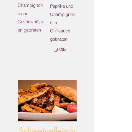
Champignon
Paprika und
s und
Champignon
Cashewnüss
s in
en gebraten
Chilisauce
gebraten
Mild
Schweinefleisch