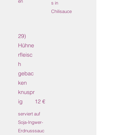
en
s in
Chilisauce
29)
Hühne
rfleisc
h
gebac
ken
knuspr
ig
12 €
serviert auf
Soja-Ingwer-
Erdnusssauc