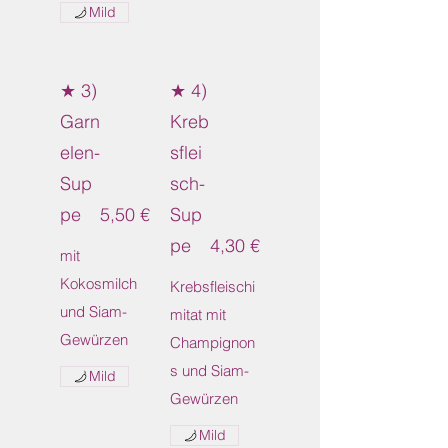
Mild
★ 3)
★ 4)
Garn
Kreb
elen-
sflei
Sup
sch-
pe
5,50 €
Sup
pe
4,30 €
mit
Kokosmilch
Krebsfleischi
und Siam-
mitat mit
Gewürzen
Champignon
s und Siam-
Mild
Gewürzen
Mild