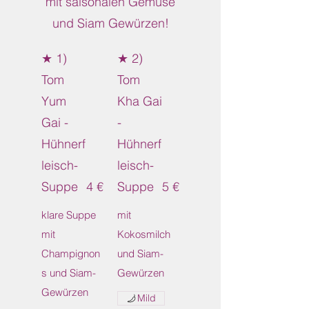
mit saisonalen Gemüse
und Siam Gewürzen!
★ 1)
★ 2)
Tom
Tom
Yum
Kha Gai
Gai -
-
Hühnerf
Hühnerf
leisch-
leisch-
Suppe
4 €
Suppe
5 €
klare Suppe
mit
mit
Kokosmilch
Champignon
und Siam-
s und Siam-
Gewürzen
Gewürzen
Mild