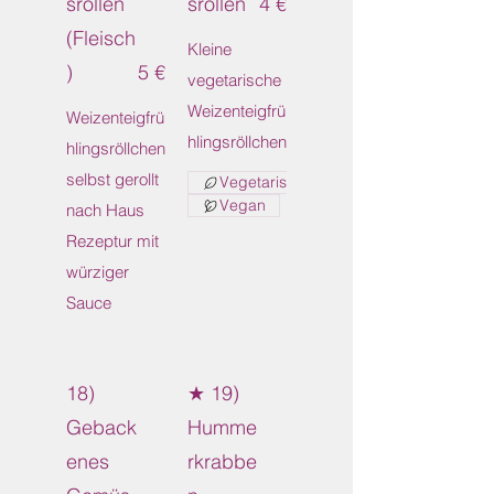
srollen
srollen
4 €
(Fleisch
Kleine
)
5 €
vegetarische
Weizenteigfrü
Weizenteigfrü
hlingsröllchen
hlingsröllchen
selbst gerollt
Vegetarisch
Vegan
nach Haus
Rezeptur mit
würziger
18)
★ 19)
Geback
Humme
enes
rkrabbe