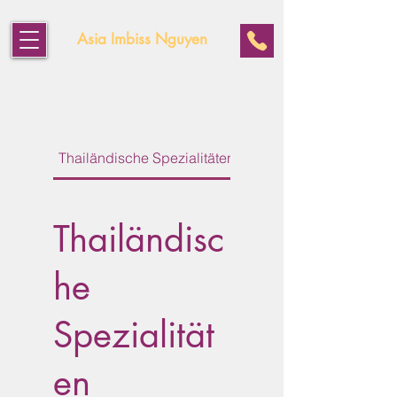
Asia Imbiss Nguyen
Thailändische Spezialitäten
Vietnamesische Spezial
Thailändisc
he
Spezialität
en