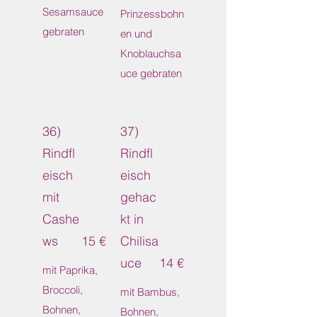
Sesamsauce
Prinzessbohn
gebraten
en und
Knoblauchsa
uce gebraten
36)
37)
Rindfl
Rindfl
eisch
eisch
mit
gehac
Cashe
kt in
ws
15 €
Chilisa
uce
14 €
mit Paprika,
Broccoli,
mit Bambus,
Bohnen,
Bohnen,