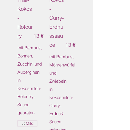
Kokos
-
-
Curry-
Rotcur
Erdnu
ry
13 €
sssau
ce
13 €
mit Bambus,
Bohnen,
mit Bambus,
Zucchini und
Möhrenwürfel
Auberginen
und
in
Zwiebeln
Kokosmilch-
in
Rotcurry-
Kokosmilch-
Sauce
Curry-
gebraten
Erdnuß-
Sauce
Mild
gebraten