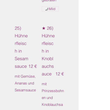
Mild
25)
★ 26)
Hühne
Hühne
rfleisc
rfleisc
h in
h in
Sesam
Knobl
sauce
12 €
auchs
auce
12 €
mit Gemüse,
Ananas und
mit
Sesamsauce
Prinzessbohn
en und
Knoblauchsa