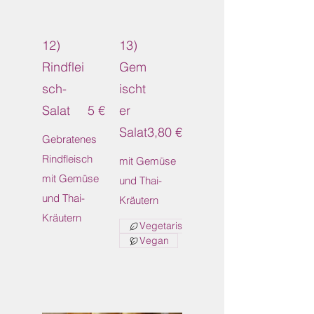
12)
13)
Rindflei
Gem
sch-
ischt
Salat
5 €
er
Salat
3,80 €
Gebratenes
Rindfleisch
mit Gemüse
mit Gemüse
und Thai-
und Thai-
Kräutern
Kräutern
Vegetarisch
Vegan