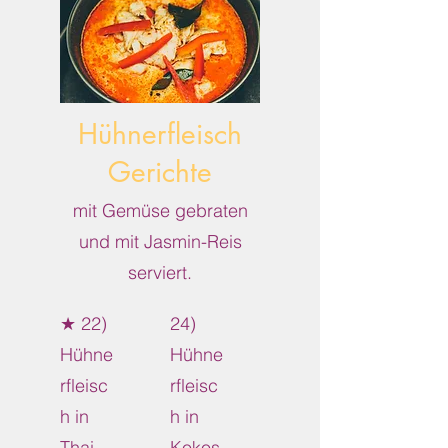
Hühnerfleisch
Gerichte
mit Gemüse gebraten
und mit Jasmin-Reis
serviert.
★ 22)
24)
Hühne
Hühne
rfleisc
rfleisc
h in
h in
Thai-
Kokos