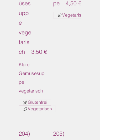
üses
pe
4,50 €
upp
Vegetarisch
e
vege
taris
ch
3,50 €
Klare
Gemüsesup
pe
vegetarisch
Glutenfrei
Vegetarisch
204)
205)