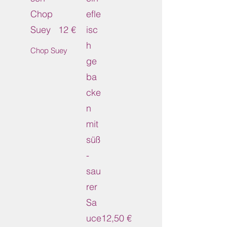
Chop
efle
Suey
12 €
isc
h
Chop Suey
ge
ba
cke
n
mit
süß
-
sau
rer
Sa
uce
12,50 €