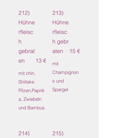
212)
213)
Hühne
Hühne
rfleisc
rfleisc
h
h gebr
gebrat
aten
15 €
en
13 €
mit
Champignon
mit chin.
s und
Shiitake
Spargel
Pilzen,Paprik
a, Zwiebeln
und Bambus
214)
215)