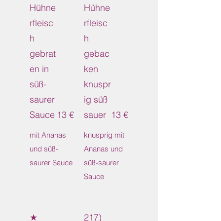
Hühne
Hühne
rfleisc
rfleisc
h
h
gebrat
gebac
en in
ken
süß-
knuspr
saurer
ig süß
Sauce
13 €
sauer
13 €
mit Ananas
knusprig mit
und süß-
Ananas und
saurer Sauce
süß-saurer
Sauce
★
217)