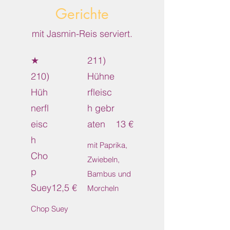
Gerichte
mit Jasmin-Reis serviert.
★
211)
210)
Hühne
Hüh
rfleisc
nerfl
h gebr
eisc
aten
13 €
h
mit Paprika,
Cho
Zwiebeln,
p
Bambus und
Suey
12,5 €
Morcheln
Chop Suey