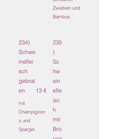
Zwiebeln und
Bambus
234)
235
Schwe
)
ineflei
Sc
sch
hw
gebrat
ein
en
13 €
efle
isc
mit
h
Champignon
mit
s und
Bro
Spargel
cco