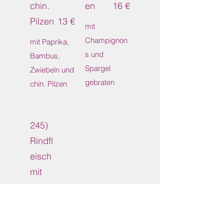
chin.
en
16 €
Pilzen
13 €
mit
Champignon
mit Paprika,
s und
Bambus,
Spargel
Zwiebeln und
gebraten
chin. Pilzen
245)
Rindfl
eisch
mit
Brocc
oli
15 €
mit Broccoli