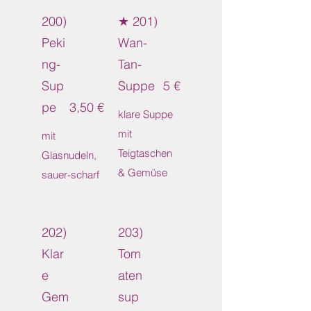
200)
★ 201)
Peki
Wan-
ng-
Tan-
Sup
Suppe
5 €
pe
3,50 €
klare Suppe
mit
mit
Teigtaschen
Glasnudeln,
& Gemüse
sauer-scharf
202)
203)
Klar
Tom
e
aten
Gem
sup