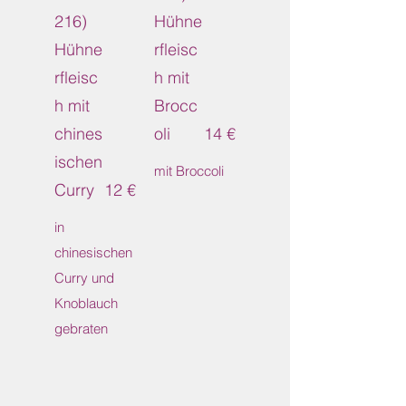
216)
Hühne
Hühne
rfleisc
rfleisc
h mit
h mit
Brocc
chines
oli
14 €
ischen
mit Broccoli
Curry
12 €
in
chinesischen
Curry und
Knoblauch
gebraten