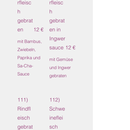
rfleisc
rfleisc
h
h
gebrat
gebrat
en
12 €
en in
Ingwer
mit Bambus,
sauce
12 €
Zwiebeln,
Paprika und
mit Gemüse
Sa-Cha-
und Ingwer
Sauce
gebraten
111)
112)
Rindfl
Schwe
eisch
ineflei
gebrat
sch