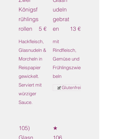
Königsf
udeln
rühlings
gebrat
rollen
5 €
en
13 €
Hackfleisch,
mit
Glasnudeln &
Rindfleisch,
Morcheln in
Gemüse und
Reispapier
Frühlingszwie
gewickelt.
beln
Serviert mit
Glutenfrei
würziger
Sauce.
105)
★
Glasn
106