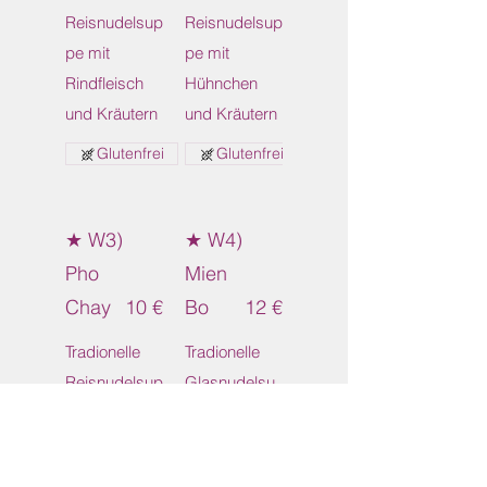
Reisnudelsup
Reisnudelsup
pe mit
pe mit
Rindfleisch
Hühnchen
und Kräutern
und Kräutern
Glutenfrei
Glutenfrei
★ W3)
★ W4)
Pho
Mien
Chay
10 €
Bo
12 €
Tradionelle
Tradionelle
Reisnudelsup
Glasnudelsu
pe mit Tofu
ppe mit
und Kräutern
Rindfleisch
und Kräutern
Vegetarisch