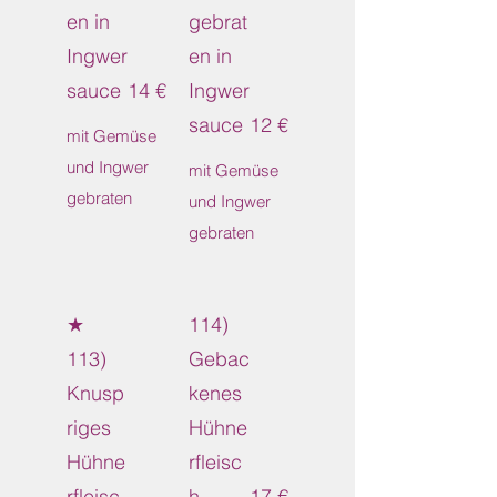
en in
gebrat
Ingwer
en in
sauce
14 €
Ingwer
sauce
12 €
mit Gemüse
und Ingwer
mit Gemüse
gebraten
und Ingwer
gebraten
★
114)
113)
Gebac
Knusp
kenes
riges
Hühne
Hühne
rfleisc
rfleisc
h
17 €