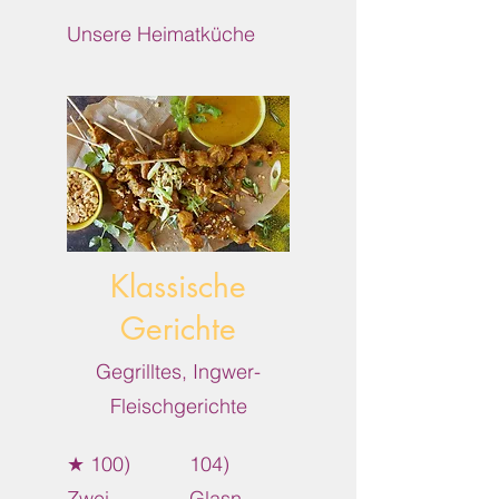
Unsere Heimatküche
Klassische
Gerichte
Gegrilltes, Ingwer-
Fleischgerichte
★ 100)
104)
Zwei
Glasn